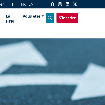
ter
FR
EN
La
Vous êtes
S'inscrire
HEPL