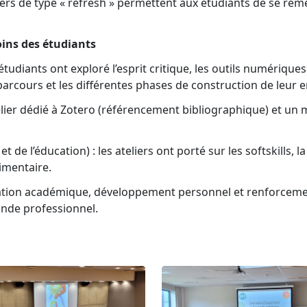
iers de type « refresh » permettent aux étudiants de se re
oins des étudiants
tudiants ont exploré l’esprit critique, les outils numériques 
rcours et les différentes phases de construction de leur e
ier dédié à Zotero (référencement bibliographique) et un 
 de l’éducation) : les ateliers ont porté sur les softskills,
limentaire.
paration académique, développement personnel et renforcem
onde professionnel.