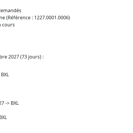
 demandés
e (Référence : 1227.0001.0006)
n cours
e 2027 (73 jours) :
 BXL
27 -> BXL
BXL