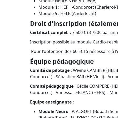
Module Neuro 3 HEPL (Liège)
Module 4 : HEPH-Condorcet (Charleroi/
Module 5 : HELB (Anderlecht)
Droit d'inscription (étalem
Certificat complet :
7 500 € (3 750€ par ann
Inscription possible au module Cardio-res
Pour l'obtention des 60 ECTS nécessaire à l'
Équipe pédagogique
Comité de pilotage :
Wivine CAMBIER (HELB)
Condorcet) - Sébastien BAR (HE Vinci) - Ar
Comité pédagogique
: Cécile COMPERE (HEL
Condorcet) - Vanessa LEBLANC (HERS) – Mar
Equipe enseignante
:
Module Neuro
: P. ALGOET (Bobath Seni
(Bobath Tutor) - M. D’HONDT (SLT Bobat