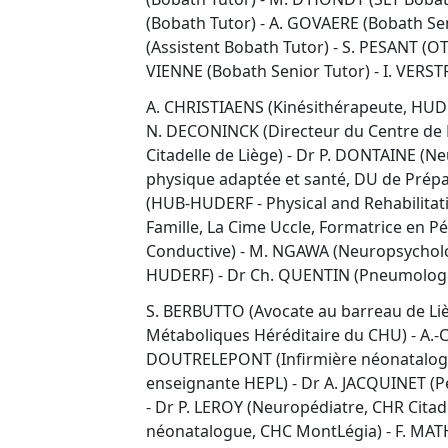
(Bobath Tutor) - A. GOVAERE (Bobath Se
(Assistent Bobath Tutor) - S. PESANT (
VIENNE (Bobath Senior Tutor) - I. VERST
A. CHRISTIAENS (Kinésithérapeute, HUD
N. DECONINCK (Directeur du Centre de
Citadelle de Liège) - Dr P. DONTAINE (N
physique adaptée et santé, DU de Prépa
(HUB-HUDERF - Physical and Rehabilitati
Famille, La Cime Uccle, Formatrice en P
Conductive) - M. NGAWA (Neuropsycholo
HUDERF) - Dr Ch. QUENTIN (Pneumologue
S. BERBUTTO (Avocate au barreau de Liè
Métaboliques Héréditaire du CHU) - A.
DOUTRELEPONT (Infirmière néonatalogi
enseignante HEPL) - Dr A. JACQUINET (P
- Dr P. LEROY (Neuropédiatre, CHR Citad
néonatalogue, CHC MontLégia) - F. MATHI