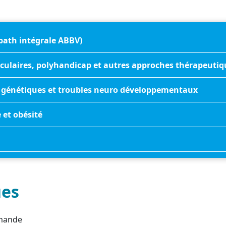
bath intégrale ABBV)
ulaires, polyhandicap et autres approches thérapeutiq
s génétiques et troubles neuro développementaux
 et obésité
ues
emande