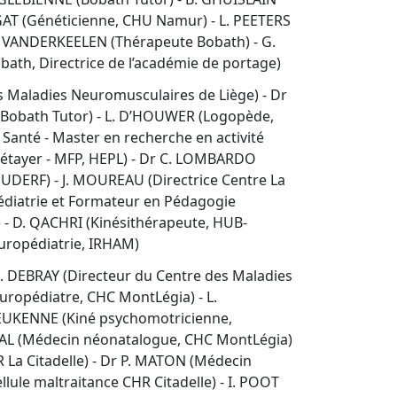
GAT (Généticienne, CHU Namur) - L. PEETERS
I. VANDERKEELEN (Thérapeute Bobath) - G.
bath, Directrice de l’académie de portage)
 Maladies Neuromusculaires de Liège) - Dr
Bobath Tutor) - L. D’HOUWER (Logopède,
Santé - Master en recherche en activité
Métayer - MFP, HEPL) - Dr C. LOMBARDO
 HUDERF) - J. MOUREAU (Directrice Centre La
pédiatrie et Formateur en Pédagogie
- D. QACHRI (Kinésithérapeute, HUB-
uropédiatrie, IRHAM)
G. DEBRAY (Directeur du Centre des Maladies
ropédiatre, CHC MontLégia) - L.
EUKENNE (Kiné psychomotricienne,
AVAL (Médecin néonatalogue, CHC MontLégia)
 La Citadelle) - Dr P. MATON (Médecin
ule maltraitance CHR Citadelle) - I. POOT