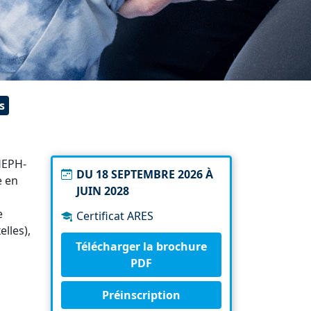
s
 HEPH-
DU 18 SEPTEMBRE 2026 À
e en
JUIN 2028
e
Certificat ARES
lles),
Télécharger la brochure
PDF
Préinscription