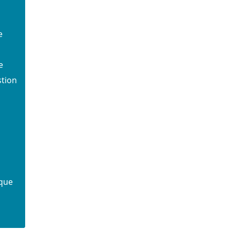
e
e
stion
que