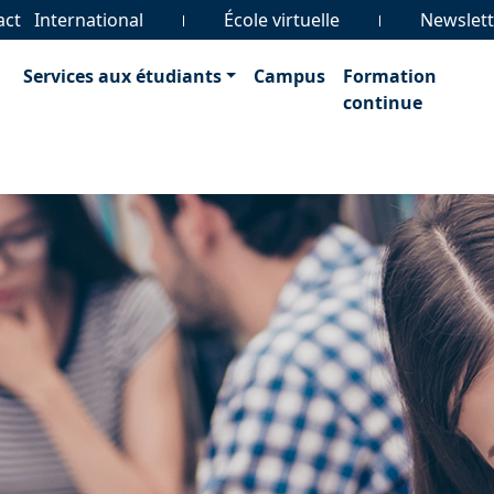
act
International
École virtuelle
Newslett
Services aux étudiants
Campus
Formation
continue