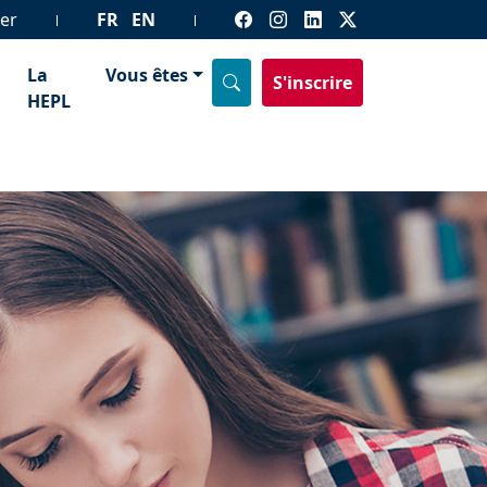
er
FR
EN
La
Vous êtes
S'inscrire
HEPL