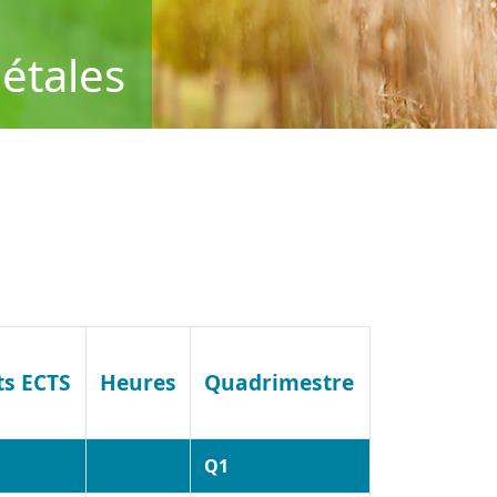
étales
ts ECTS
Heures
Quadrimestre
Q1