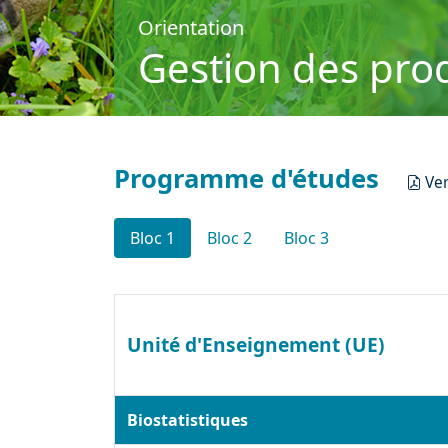
Orientation
Gestion des prod
Programme d'études
Ve
Bloc 1
Bloc 2
Bloc 3
Unité d'Enseignement (UE)
Biostatistiques