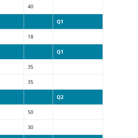
40
Q1
18
Q1
35
35
Q2
50
30