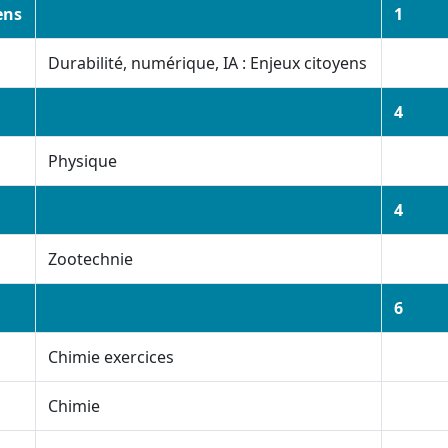
ens
1
Durabilité, numérique, IA : Enjeux citoyens
4
Physique
4
Zootechnie
6
Chimie exercices
Chimie