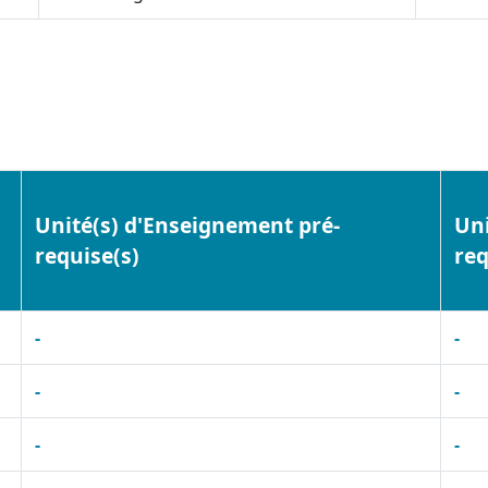
Unité(s) d'Enseignement pré-
Uni
requise(s)
req
-
-
-
-
-
-