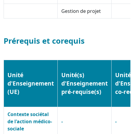
Gestion de projet
Prérequis et corequis
Unité
Unité(s)
Unité(
d'Enseignement
d'Enseignement
d'Ens
(UE)
pré-requise(s)
co-req
Contexte sociétal
de l'action médico-
-
-
sociale