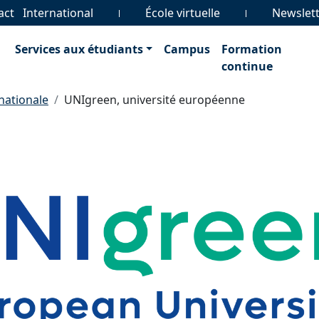
act
International
École virtuelle
Newslet
Services aux étudiants
Campus
Formation
continue
rnationale
UNIgreen, université européenne