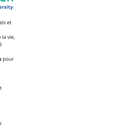
els et
la vie,
é
s
pour
t
e