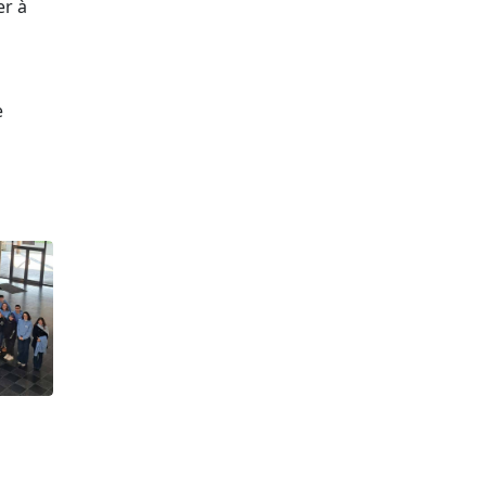
er à
e