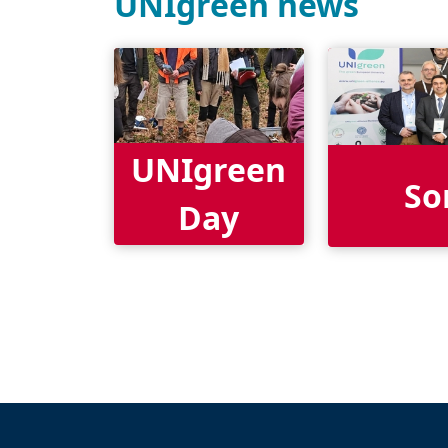
UNIgreen news
UNIgreen
So
Day