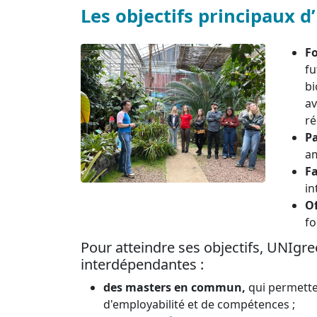
Les objectifs principaux 
F
fu
bi
av
ré
Pa
am
Fa
in
Of
fo
Pour atteindre ses objectifs, UNIgre
interdépendantes :
des masters en commun,
qui permette
d'employabilité et de compétences ;