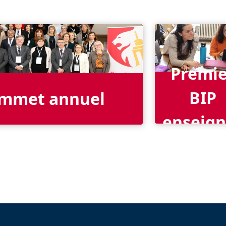
Premie
BIP
mmet annuel
enseign