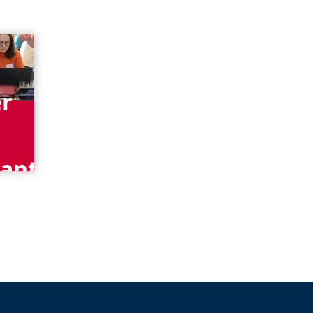
r
ants