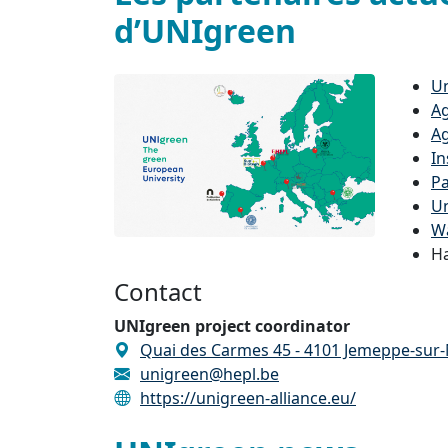
d’UNIgreen
Un
Ag
Ag
In
Pa
Un
Wa
Ha
Contact
UNIgreen project coordinator
Quai des Carmes 45 - 4101 Jemeppe-sur
unigreen@hepl.be
https://unigreen-alliance.eu/