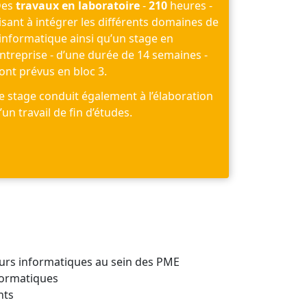
Des
travaux en laboratoire
-
210
heures -
isant à intégrer les différents domaines de
'informatique ainsi qu’un stage en
ntreprise - d’une durée de 14 semaines -
ont prévus en bloc 3.
e stage conduit également à l’élaboration
’un travail de fin d’études.
eurs informatiques au sein des PME
formatiques
nts