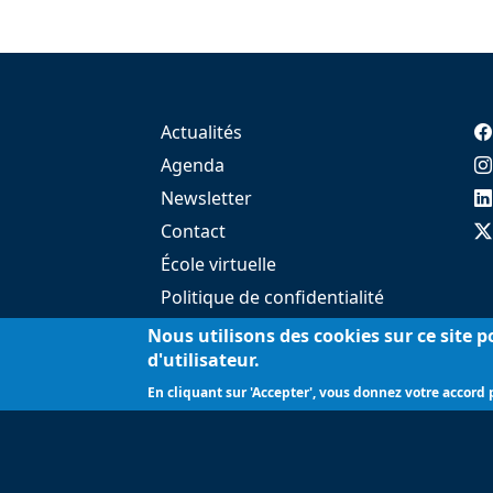
Actualités
Agenda
Newsletter
Contact
École virtuelle
Politique de confidentialité
Presse
Nous utilisons des cookies sur ce site 
d'utilisateur.
En cliquant sur 'Accepter', vous donnez votre accord p