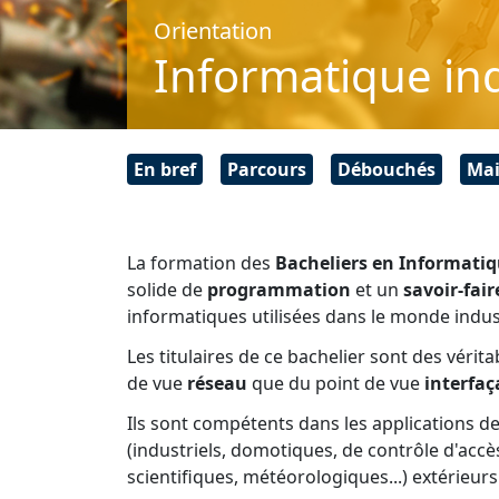
Orientation
Informatique ind
En bref
Parcours
Débouchés
Mai
La formation des
Bacheliers en Informatiq
solide de
programmation
et un
savoir-fai
informatiques utilisées dans le monde indus
Les titulaires de ce bachelier sont des vérit
de vue
réseau
que du point de vue
interfaç
Ils sont compétents dans les applications de
(industriels, domotiques, de contrôle d'ac
scientifiques, météorologiques...) extérieurs