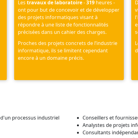
Les
travaux de laboratoire
-
319
heures -
ont pour but de concevoir et de développer
v
des projets informatiques visant à
l
répondre à une liste de fonctionnalités
e
s
précisées dans un cahier des charges.
s
Proches des projets concrets de l’industrie
L
informatique, ils se limitent cependant
d
encore à un domaine précis.
d'un processus industriel
Conseillers et fourniss
Analystes de projets in
Consultants indépenda