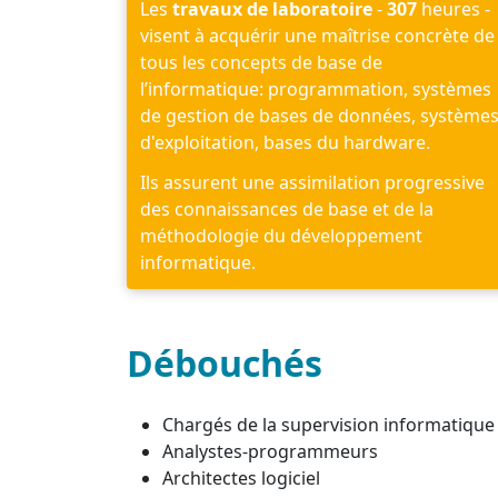
Les
travaux de laboratoire
-
307
heures -
visent à acquérir une maîtrise concrète de
tous les concepts de base de
l’informatique: programmation, systèmes
de gestion de bases de données, système
d'exploitation, bases du hardware.
Ils assurent une assimilation progressive
des connaissances de base et de la
méthodologie du développement
informatique.
Débouchés
Chargés de la supervision informatique 
Analystes-programmeurs
Architectes logiciel