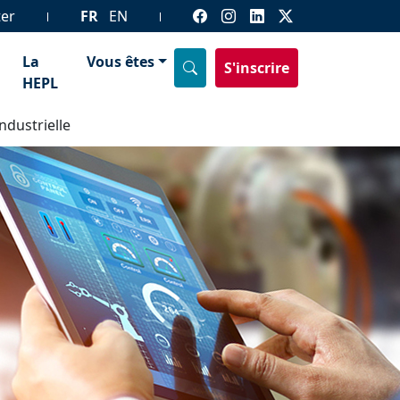
ter
FR
EN
La
Vous êtes
S'inscrire
HEPL
ndustrielle